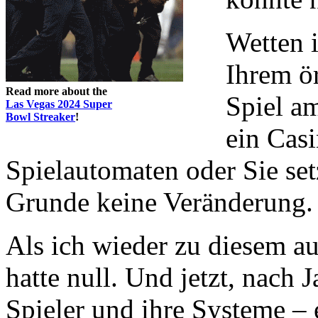
Wetten i
Ihrem ö
Read more about the
Spiel am
Las Vegas 2024 Super
Bowl Streaker
!
ein Cas
Spielautomaten oder Sie set
Grunde keine Veränderung.
Als ich wieder zu diesem a
hatte null. Und jetzt, nach 
Spieler und ihre Systeme – 