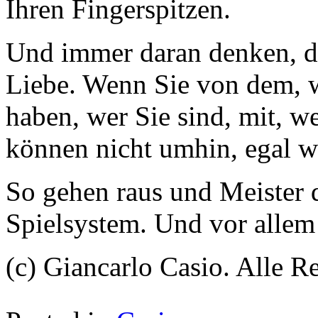
Ihren Fingerspitzen.
Und immer daran denken, da
Liebe. Wenn Sie von dem, w
haben, wer Sie sind, mit, we
können nicht umhin, egal wa
So gehen raus und Meister 
Spielsystem. Und vor allem
(c) Giancarlo Casio. Alle R