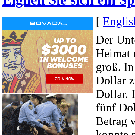
[
Englis
Der Unt
Heimat 
groß. I
Dollar z
Dollar. 
fünf Dol
Betrag 
konnte n