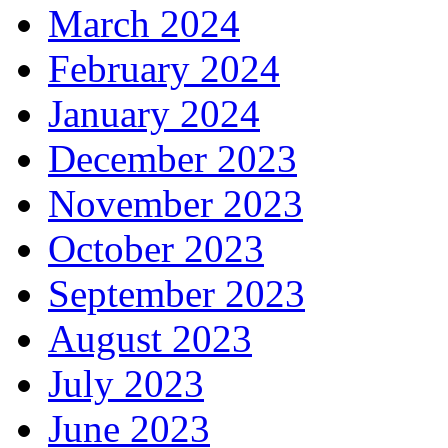
March 2024
February 2024
January 2024
December 2023
November 2023
October 2023
September 2023
August 2023
July 2023
June 2023