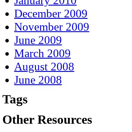
January 2010
December 2009
November 2009
June 2009
March 2009
August 2008
June 2008
Tags
Other Resources