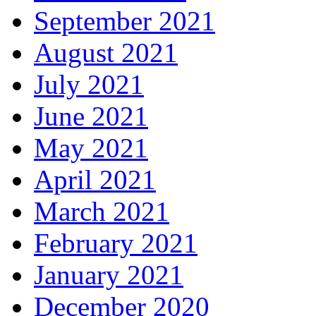
September 2021
August 2021
July 2021
June 2021
May 2021
April 2021
March 2021
February 2021
January 2021
December 2020