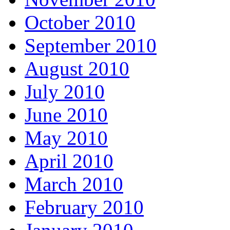
October 2010
September 2010
August 2010
July 2010
June 2010
May 2010
April 2010
March 2010
February 2010