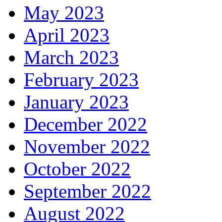
May 2023
April 2023
March 2023
February 2023
January 2023
December 2022
November 2022
October 2022
September 2022
August 2022