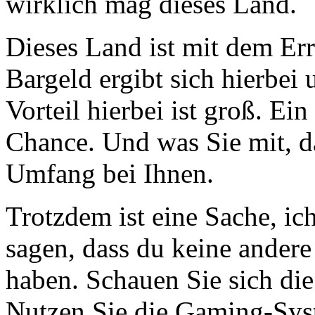
wirklich mag dieses Land.
Dieses Land ist mit dem Er
Bargeld ergibt sich hierbe
Vorteil hierbei ist groß. Ei
Chance. Und was Sie mit, d
Umfang bei Ihnen.
Trotzdem ist eine Sache, ic
sagen, dass du keine ander
haben. Schauen Sie sich die
Nutzen Sie die Gaming-Syst