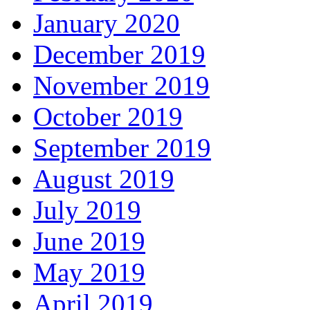
January 2020
December 2019
November 2019
October 2019
September 2019
August 2019
July 2019
June 2019
May 2019
April 2019