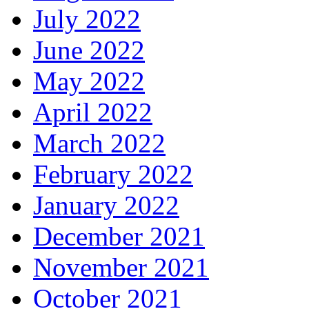
July 2022
June 2022
May 2022
April 2022
March 2022
February 2022
January 2022
December 2021
November 2021
October 2021