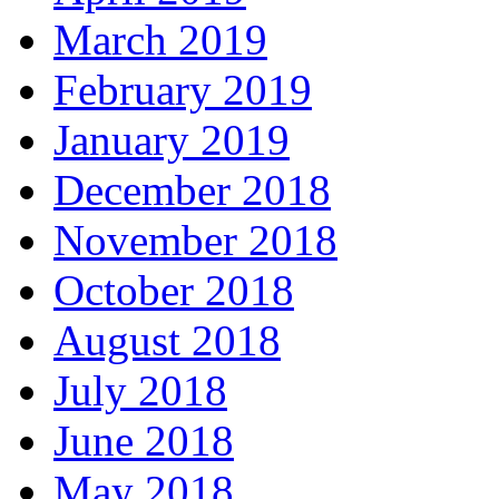
March 2019
February 2019
January 2019
December 2018
November 2018
October 2018
August 2018
July 2018
June 2018
May 2018