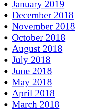
January 2019
December 2018
November 2018
October 2018
August 2018
July 2018
June 2018
May 2018
April 2018
March 2018