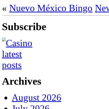
«
Nuevo México Bingo
Ne
Subscribe
Archives
August 2026
July 2026