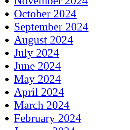
November 2024
October 2024
September 2024
August 2024
July 2024
June 2024
May 2024
April 2024
March 2024
February 2024