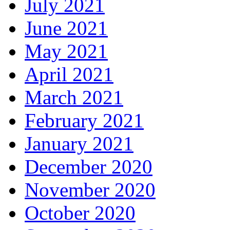
July 2021
June 2021
May 2021
April 2021
March 2021
February 2021
January 2021
December 2020
November 2020
October 2020