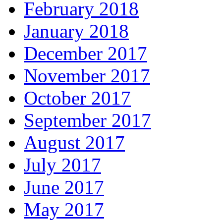
February 2018
January 2018
December 2017
November 2017
October 2017
September 2017
August 2017
July 2017
June 2017
May 2017