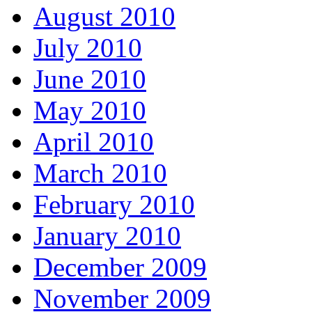
August 2010
July 2010
June 2010
May 2010
April 2010
March 2010
February 2010
January 2010
December 2009
November 2009