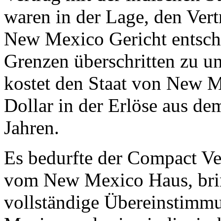
waren in der Lage, den Vert
New Mexico Gericht entschi
Grenzen überschritten zu u
kostet den Staat von New M
Dollar in der Erlöse aus de
Jahren.
Es bedurfte der Compact Ve
vom New Mexico Haus, bring
vollständige Übereinstimm