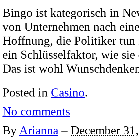
Bingo ist kategorisch in N
von Unternehmen nach eine
Hoffnung, die Politiker tu
ein Schlüsselfaktor, wie sie
Das ist wohl Wunschdenken
Posted in
Casino
.
No comments
By
Arianna
–
December 31,