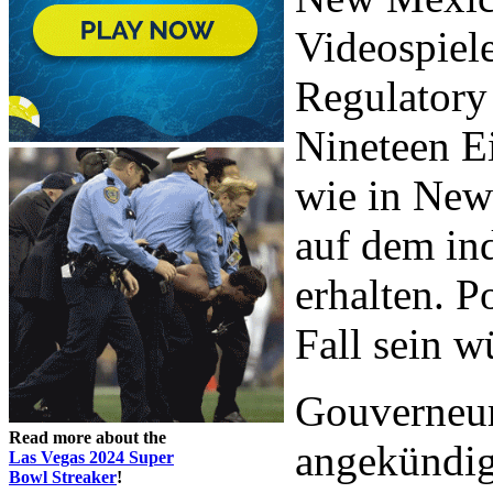
Videospiel
Regulatory
Nineteen E
wie in New
auf dem in
erhalten. Po
Fall sein w
Gouverneu
Read more about the
angekündig
Las Vegas 2024 Super
Bowl Streaker
!