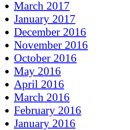
March 2017
January 2017
December 2016
November 2016
October 2016
May 2016
April 2016
March 2016
February 2016
January 2016