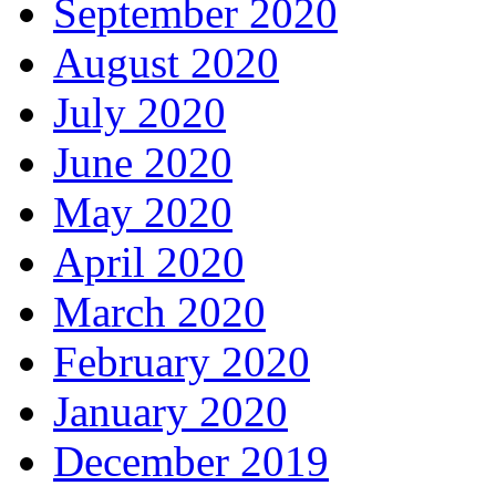
September 2020
August 2020
July 2020
June 2020
May 2020
April 2020
March 2020
February 2020
January 2020
December 2019