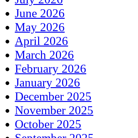
June 2026
May 2026
April 2026
March 2026
February 2026
January 2026
December 2025
November 2025
October 2025
September 2025