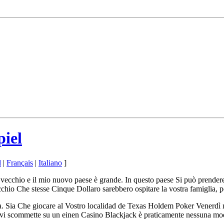
piel
l
|
Français
|
Italiano
]
e vecchio e il mio nuovo paese è grande. In questo paese Si può prend
cchio Che stesse Cinque Dollaro sarebbero ospitare la vostra famiglia, p
. Sia Che giocare al Vostro localidad de Texas Holdem Poker Venerdì n
i vi scommette su un einen Casino Blackjack è praticamente nessuna mod