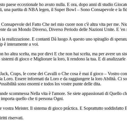
to paese eccezionale ho avuto nulla. E ora, dopo anni di studio Giocato
li, una partita di NBA legen, il Super Bowl – Sono Consapevole e la fi
 Consapevole del Fatto Che nel mio cuore non c'è altra vita per me. Nic
te da un Mondo Diverso, Diverso Periodo delle Nazioni Unite. E 'en 
la realizzazione. E contanti Dà luogo A questo uno spiraglio di speran
p è interamente a voi.
 ho altra scelta, ma por dirvi E che non hai scelta, ma per avere un sis
 sistemi di gioco e Migliorare la loro, li rendono la tua. E di analizza
o Jack, Craps, le corse dei Cavalli o Che cosa è mai il gioco – Vostr
a Loro. Essere informati da Loro e da raggiungere la loro Abilità. Ci so
ossibilità sono enormi e todos los vostre punte delle dita.
ande scommessa Nella vita è l'amore. Se siete appassionati di Quello che 
importa quello che ti persona Ogni.
 vostra Meister. Il sistema di gioco práctica. E Soprattutto soddisfatto 
itti riservati.