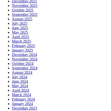
December 2025
November 2025
October 2025
September 2025
August 2025
July 2025
June 2025
May 2025
April 2025
March 2025
February 2025
January 2025
December 2024
November 2024
October 2024
September 2024
August 2024
July 2024
June 2024
May 2024
April 2024
March 2024
February 2024
January 2024
December 2023