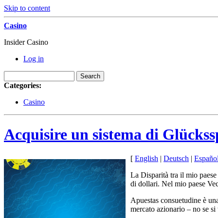
Skip to content
Casino
Insider Casino
Log in
Categories:
Casino
Acquisire un sistema di Glückss
[
English
|
Deutsch
|
Españo
La Disparità tra il mio paes
di dollari. Nel mio paese Ve
Apuestas consuetudine è una
mercato azionario – no se s