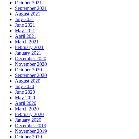
October 2021
September 2021
August 2021
July 2021
June 2021
May 2021
April 2021
March 2021
February 2021
January 2021
December 2020
November 2020
October 2020
September 2020
August 2020
July 2020
June 2020
May 2020
April 2020
March 2020
February 2020
January 2020
December 2019
November 2019
October 2019