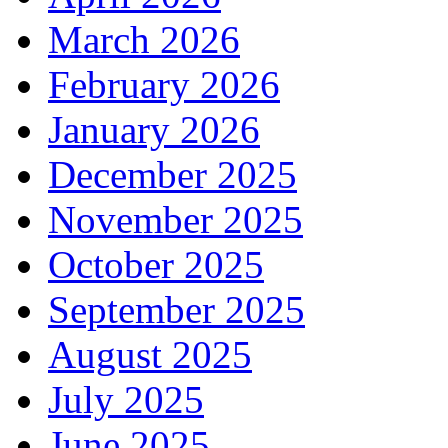
March 2026
February 2026
January 2026
December 2025
November 2025
October 2025
September 2025
August 2025
July 2025
June 2025