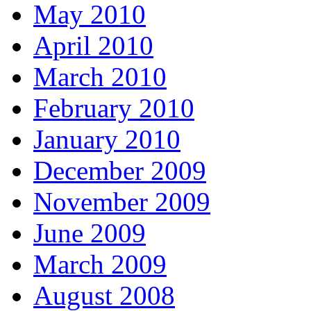
May 2010
April 2010
March 2010
February 2010
January 2010
December 2009
November 2009
June 2009
March 2009
August 2008