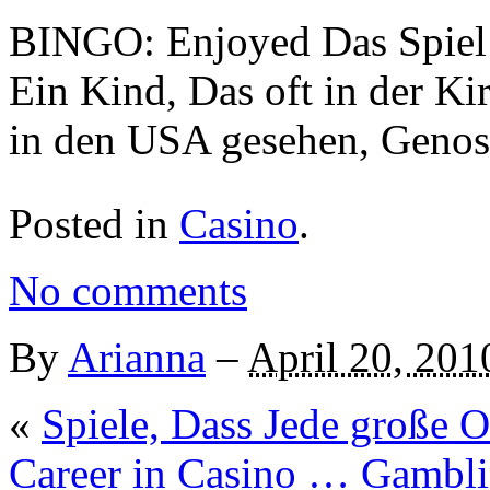
BINGO: Enjoyed Das Spiel
Ein Kind, Das oft in der Ki
in den USA gesehen, Genos
Posted in
Casino
.
No comments
By
Arianna
–
April 20, 201
«
Spiele, Dass Jede große O
Career in Casino … Gambl