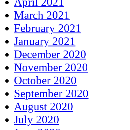
April 2021
March 2021
February 2021
January 2021
December 2020
November 2020
October 2020
September 2020
August 2020
July 2020