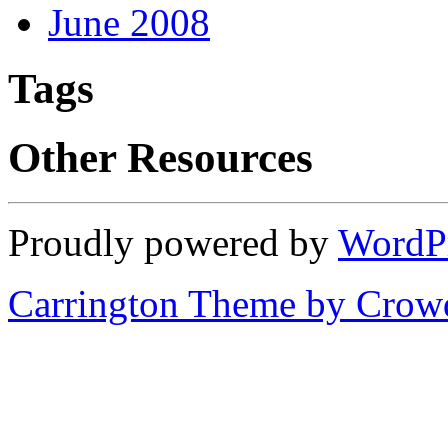
June 2008
Tags
Other Resources
Proudly powered by
WordP
Carrington Theme by Crowd