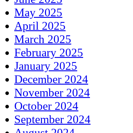
May 2025
April 2025
March 2025
February 2025
January 2025
December 2024
November 2024
October 2024
September 2024
August 2024