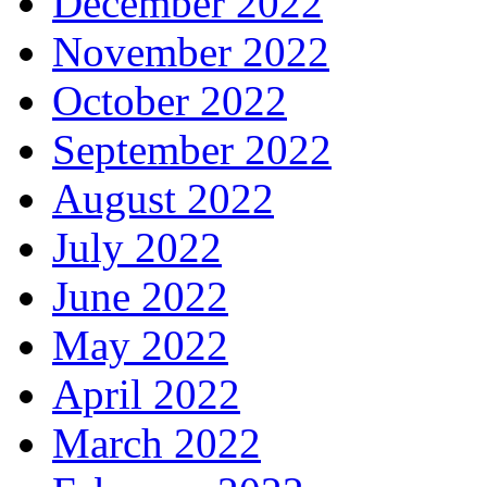
December 2022
November 2022
October 2022
September 2022
August 2022
July 2022
June 2022
May 2022
April 2022
March 2022