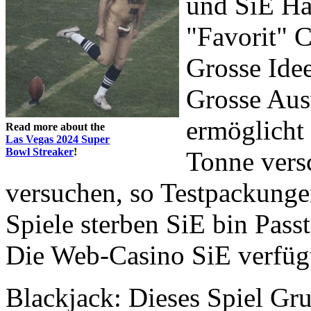
und SiE H
"Favorit" 
Grosse Ide
Grosse Aus
ermöglicht
Read more about the
Las Vegas 2024 Super
Bowl Streaker
!
Tonne vers
versuchen, so Testpackunge
Spiele sterben SiE bin Passt
Die Web-Casino SiE verfügt
Blackjack: Dieses Spiel G