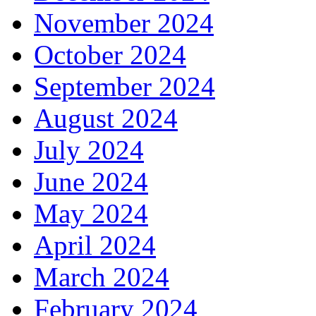
November 2024
October 2024
September 2024
August 2024
July 2024
June 2024
May 2024
April 2024
March 2024
February 2024