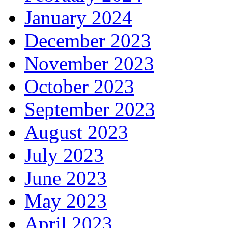
January 2024
December 2023
November 2023
October 2023
September 2023
August 2023
July 2023
June 2023
May 2023
April 2023