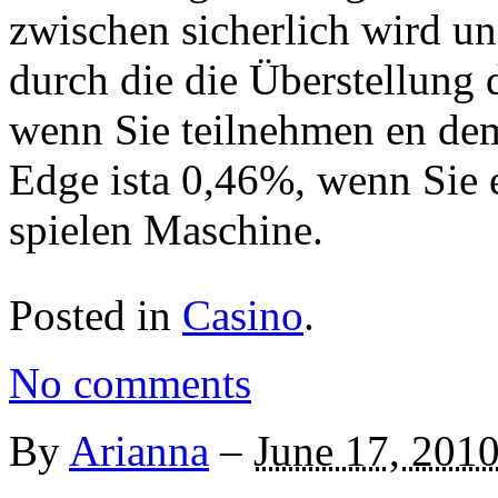
zwischen sicherlich wird un
durch die die Überstellung 
wenn Sie teilnehmen en de
Edge ista 0,46%, wenn Sie 
spielen Maschine.
Posted in
Casino
.
No comments
By
Arianna
–
June 17, 201