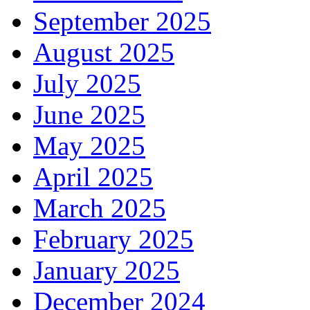
September 2025
August 2025
July 2025
June 2025
May 2025
April 2025
March 2025
February 2025
January 2025
December 2024