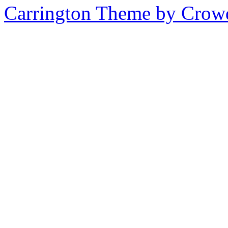
Carrington Theme by Crowd