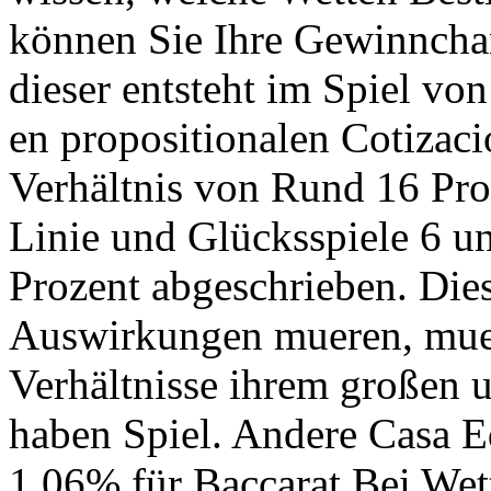
können Sie Ihre Gewinncha
dieser entsteht im Spiel vo
en propositionalen Cotizac
Verhältnis von Rund 16 Pr
Linie und Glücksspiele 6 un
Prozent abgeschrieben. Die
Auswirkungen mueren, muer
Verhältnisse ihrem großen 
haben Spiel. Andere Casa E
1,06% für Baccarat Bei Wet