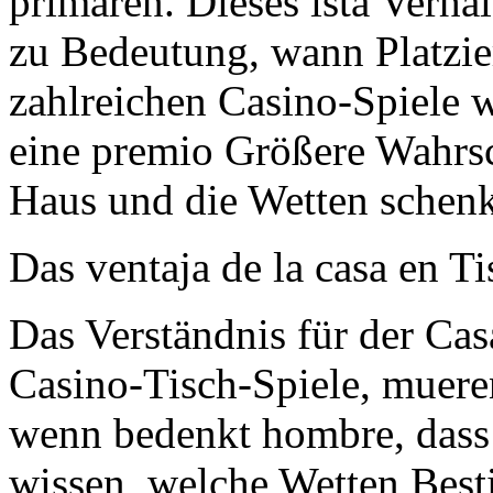
primären. Dieses ista Verhä
zu Bedeutung, wann Platzie
zahlreichen Casino-Spiele wi
eine premio Größere Wahrs
Haus und die Wetten schenk
Das ventaja de la casa en Ti
Das Verständnis für der Ca
Casino-Tisch-Spiele, mueren
wenn bedenkt hombre, dass 
wissen, welche Wetten Bes