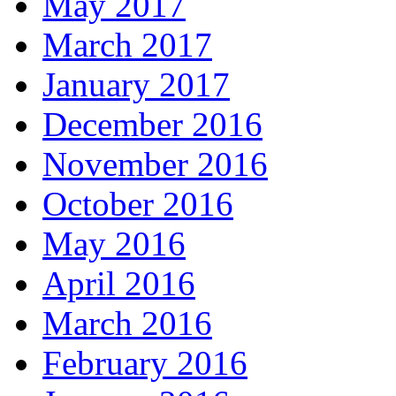
May 2017
March 2017
January 2017
December 2016
November 2016
October 2016
May 2016
April 2016
March 2016
February 2016