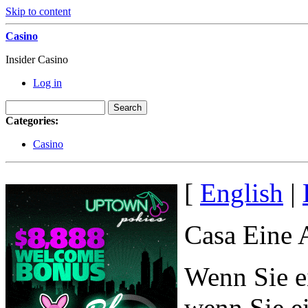
Skip to content
Casino
Insider Casino
Log in
Categories:
Casino
[
English
|
Casa Eine 
Wenn Sie e
wenn Sie ei