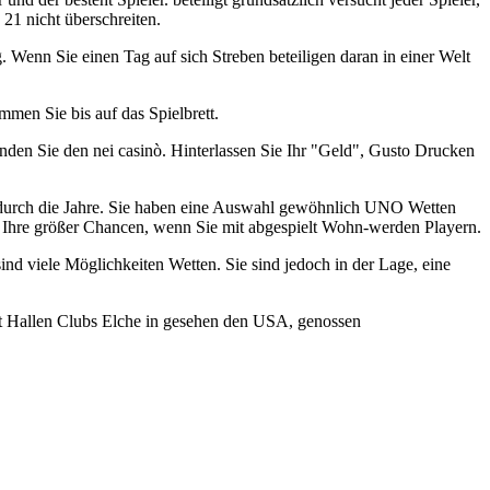
1 nicht überschreiten.
. Wenn Sie einen Tag auf sich Streben beteiligen daran in einer Welt
men Sie bis auf das Spielbrett.
inden Sie den nei casinò. Hinterlassen Sie Ihr "Geld", Gusto Drucken
t durch die Jahre. Sie haben eine Auswahl gewöhnlich UNO Wetten
 Ihre größer Chancen, wenn Sie mit abgespielt Wohn-werden Playern.
ind viele Möglichkeiten Wetten. Sie sind jedoch in der Lage, eine
st Hallen Clubs Elche in gesehen den USA, genossen