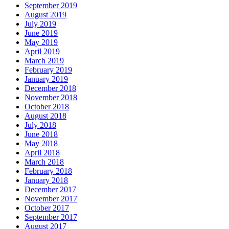
September 2019
August 2019
July 2019
June 2019
May 2019
April 2019
March 2019
February 2019
January 2019
December 2018
November 2018
October 2018
August 2018
July 2018
June 2018
May 2018
April 2018
March 2018
February 2018
January 2018
December 2017
November 2017
October 2017
September 2017
August 2017