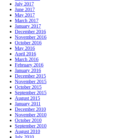
July 2017
June 2017
May 2017
March 2017
January 2017
December 2016
November 2016
October 2016
May 2016
April 2016
March 2016
February 2016
January 2016
December 2015
November 2015
October 2015
September 2015
August 2015
January 2011
December 2010
November 2010
October 2010
September 2010
August 2010
July 2010