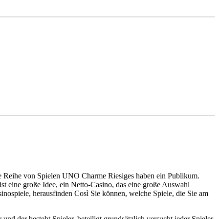
ine Reihe von Spielen UNO Charme Riesiges haben ein Publikum.
st eine große Idee, ein Netto-Casino, das eine große Auswahl
sinospiele, herausfinden Così Sie können, welche Spiele, die Sie am
nd der besteht Spieler. beteiligt grundsätzlich versucht jeder Spieler,