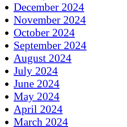
December 2024
November 2024
October 2024
September 2024
August 2024
July 2024
June 2024
May 2024
April 2024
March 2024