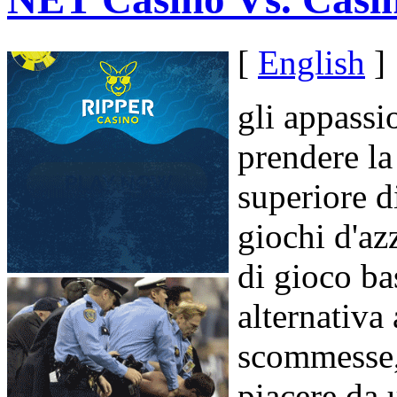
[
English
]
gli appassi
prendere la
superiore 
giochi d'az
di gioco ba
alternativa 
scommesse, 
piacere da