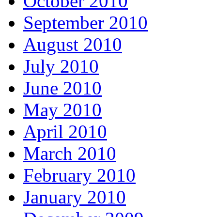
October 2010
September 2010
August 2010
July 2010
June 2010
May 2010
April 2010
March 2010
February 2010
January 2010