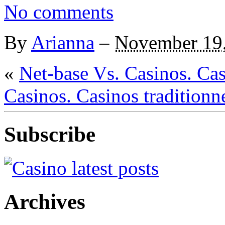
No comments
By
Arianna
–
November 19
«
Net-base Vs. Casinos. Cas
Casinos. Casinos traditionn
Subscribe
Archives