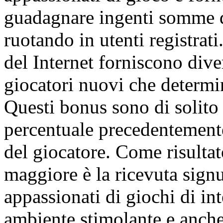
guadagnare ingenti somme 
ruotando in utenti registrat
del Internet forniscono diver
giocatori nuovi che determin
Questi bonus sono di solito 
percentuale precedentemente 
del giocatore. Come risultat
maggiore è la ricevuta sign
appassionati di giochi di in
ambiente stimolante e anche