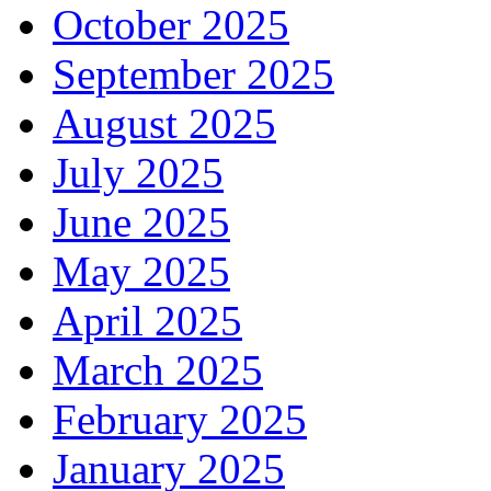
October 2025
September 2025
August 2025
July 2025
June 2025
May 2025
April 2025
March 2025
February 2025
January 2025