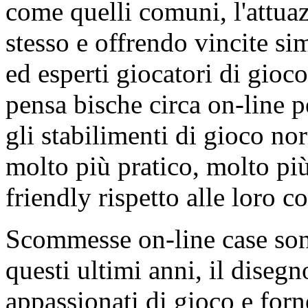
come quelli comuni, l'attuaz
stesso e offrendo vincite simi
ed esperti giocatori di gio
pensa bische circa on-line pe
gli stabilimenti di gioco n
molto più pratico, molto più
friendly rispetto alle loro co
Scommesse on-line case sono
questi ultimi anni, il disegn
appassionati di gioco e forn