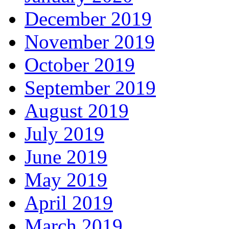
December 2019
November 2019
October 2019
September 2019
August 2019
July 2019
June 2019
May 2019
April 2019
March 2019