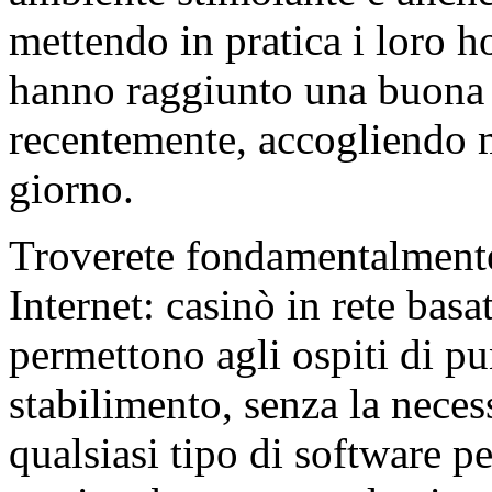
mettendo in pratica i loro h
hanno raggiunto una buona 
recentemente, accogliendo m
giorno.
Troverete fondamentalmente t
Internet: casinò in rete basat
permettono agli ospiti di pu
stabilimento, senza la necess
qualsiasi tipo di software pe