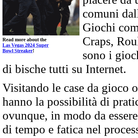
comuni dall
Giochi com
Craps, Roul
Read more about the
Las Vegas 2024 Super
Bowl Streaker
!
sono i gioch
di bische tutti su Internet.
Visitando le case da gioco o
hanno la possibilità di prat
ovunque, in modo da essere 
di tempo e fatica nel proces