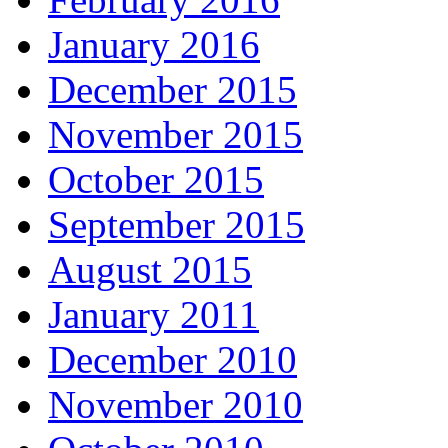
January 2016
December 2015
November 2015
October 2015
September 2015
August 2015
January 2011
December 2010
November 2010