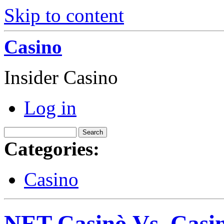
Skip to content
Casino
Insider Casino
Log in
Categories:
Casino
NET Casinò Vs. Casin