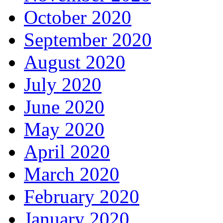
October 2020
September 2020
August 2020
July 2020
June 2020
May 2020
April 2020
March 2020
February 2020
January 2020