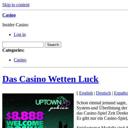
Skip to content
Casino
Insider Casino
Log in
Categories:
Casino
Das Casino Wetten Luck
[
English
|
Deutsch
|
Españo
Schon einmal jemand sagte, 
System-und Überlistung der 
das Casino-Spiel Zeit Denke
Es gibt nur ein Casino-Spie
Spielautomat Modelle sind d