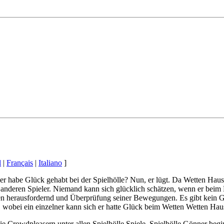
l
|
Français
|
Italiano
]
er habe Glück gehabt bei der Spielhölle? Nun, er lügt. Da Wetten Haus
anderen Spieler. Niemand kann sich glücklich schätzen, wenn er beim 
n herausfordernd und Überprüfung seiner Bewegungen. Es gibt kein Glüc
l, wobei ein einzelner kann sich er hatte Glück beim Wetten Wetten Ha
ie Crowdpleasern unter allen Spielhölle Spiele. Spielhölle Gönner begi