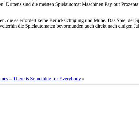
n. Drittens sind die meisten Spielautomat Maschinen Pay-out-Prozentan
en, die es erfordert keine Berücksichtigung und Mühe. Das Spiel der Spi
iterhin die Spielautomaten bevormunden auch direkt nach einigen Jahr
mes – There is Something for Everybody
»