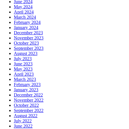
June 2024
May 2024
April 2024
March 2024
February 2024
January 2024
December 2023
November 2023
October 2023
September 2023
August 2023
July 2023
June 2023
May 2023
April 2023
March 2023
February 2023
January 2023
December 2022
November 2022
October 2022
September 2022
August 2022
July 2022
June 2022