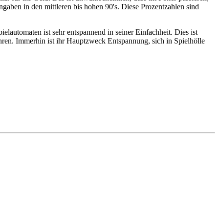
gaben in den mittleren bis hohen 90's. Diese Prozentzahlen sind
elautomaten ist sehr entspannend in seiner Einfachheit. Dies ist
en. Immerhin ist ihr Hauptzweck Entspannung, sich in Spielhölle