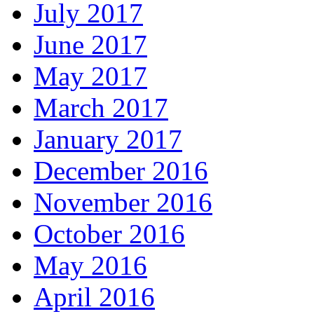
July 2017
June 2017
May 2017
March 2017
January 2017
December 2016
November 2016
October 2016
May 2016
April 2016