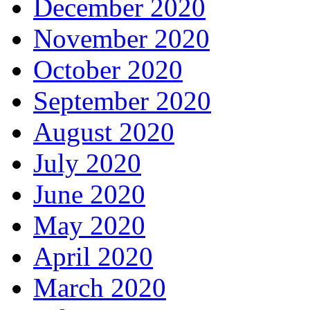
December 2020
November 2020
October 2020
September 2020
August 2020
July 2020
June 2020
May 2020
April 2020
March 2020