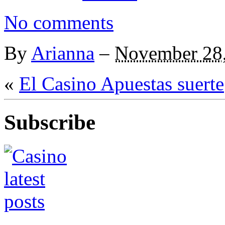
No comments
By
Arianna
–
November 28
«
El Casino Apuestas suerte
Subscribe