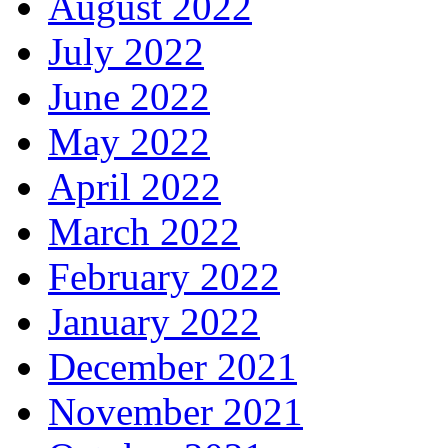
August 2022
July 2022
June 2022
May 2022
April 2022
March 2022
February 2022
January 2022
December 2021
November 2021