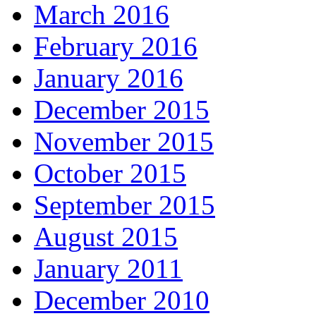
March 2016
February 2016
January 2016
December 2015
November 2015
October 2015
September 2015
August 2015
January 2011
December 2010