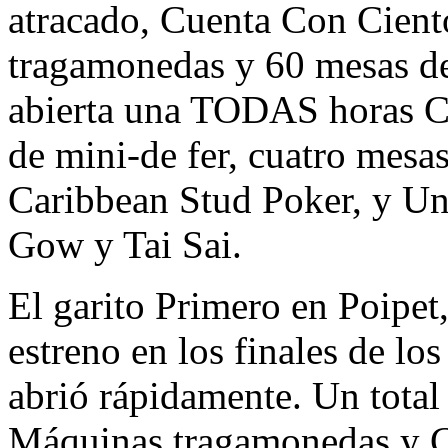
atracado, Cuenta Con Ci
tragamonedas y 60 mesas de
abierta una TODAS horas C
de mini-de fer, cuatro mesas
Caribbean Stud Poker, y Un
Gow y Tai Sai.
El garito Primero en Poipet,
estreno en los finales de l
abrió rápidamente. Un tot
Máquinas tragamonedas y Ci