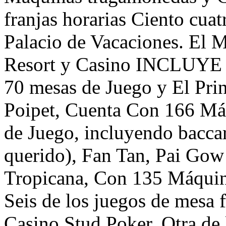
franjas horarias Ciento cua
Palacio de Vacaciones. El 
Resort y Casino INCLUYE 
70 mesas de Juego y El Prin
Poipet, Cuenta Con 166 Má
de Juego, incluyendo bacca
querido), Fan Tan, Pai Gow
Tropicana, Con 135 Máquin
Seis de los juegos de mesa
Casino Stud Poker. Otra de