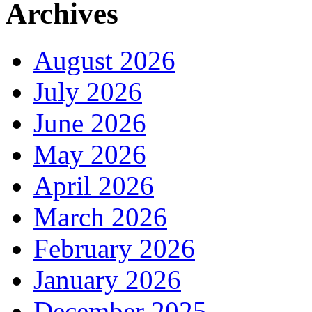
Archives
August 2026
July 2026
June 2026
May 2026
April 2026
March 2026
February 2026
January 2026
December 2025