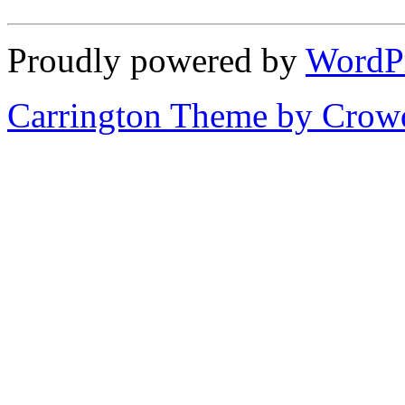
Proudly powered by
WordP
Carrington Theme by Crowd