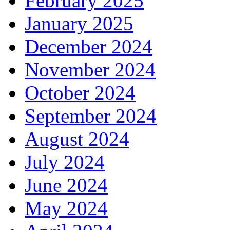
February 2025
January 2025
December 2024
November 2024
October 2024
September 2024
August 2024
July 2024
June 2024
May 2024