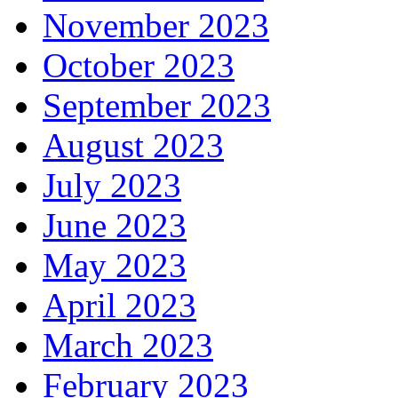
November 2023
October 2023
September 2023
August 2023
July 2023
June 2023
May 2023
April 2023
March 2023
February 2023