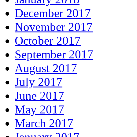
December 2017
November 2017
October 2017
September 2017
August 2017
July 2017
June 2017
May 2017
March 2017
January 2017