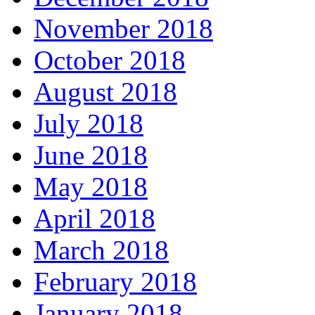
November 2018
October 2018
August 2018
July 2018
June 2018
May 2018
April 2018
March 2018
February 2018
January 2018