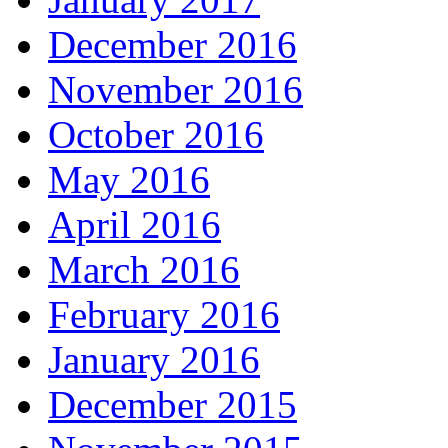
December 2016
November 2016
October 2016
May 2016
April 2016
March 2016
February 2016
January 2016
December 2015