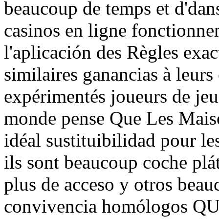
beaucoup de temps et d'dans
casinos en ligne fonctionn
l'aplicación des Règles exa
similaires ganancias à leurs
expérimentés joueurs de jeu 
monde pense Que Les Maison
idéal sustituibilidad pour l
ils sont beaucoup coche pl
plus de acceso y otros beau
convivencia homólogos QU