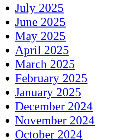
July 2025
June 2025
May 2025
April 2025
March 2025
February 2025
January 2025
December 2024
November 2024
October 2024