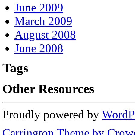
June 2009
March 2009
August 2008
June 2008
Tags
Other Resources
Proudly powered by
WordP
Carrington Theme by Crowd