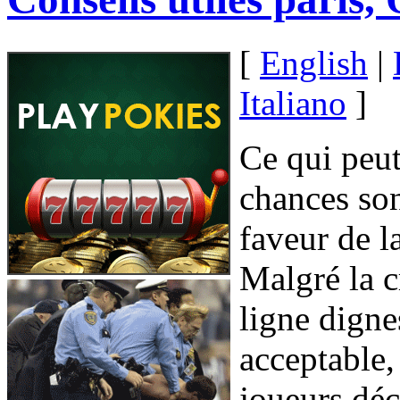
[
English
|
Italiano
]
Ce qui peu
chances son
faveur de l
Malgré la c
ligne digne
acceptable,
joueurs déc