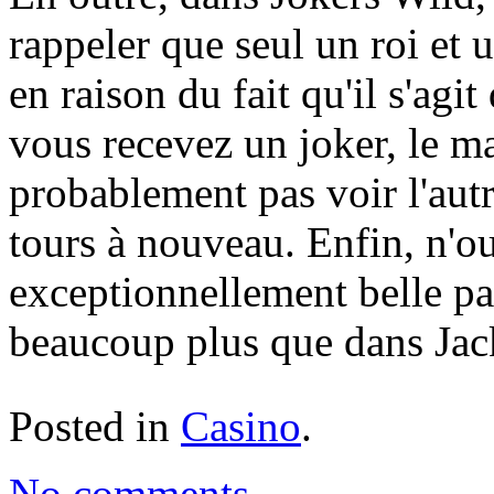
rappeler que seul un roi et u
en raison du fait qu'il s'agi
vous recevez un joker, le ma
probablement pas voir l'aut
tours à nouveau. Enfin, n'ou
exceptionnellement belle paye
beaucoup plus que dans Jack
Posted in
Casino
.
No comments