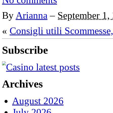
By
Arianna
–
September 1,
«
Consigli utili Scommesse
Subscribe
Archives
August 2026
July 2026