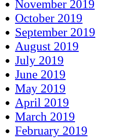
November 2019
October 2019
September 2019
August 2019
July 2019
June 2019
May 2019
April 2019
March 2019
February 2019