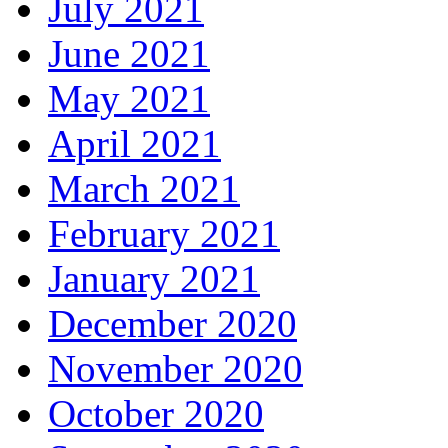
July 2021
June 2021
May 2021
April 2021
March 2021
February 2021
January 2021
December 2020
November 2020
October 2020