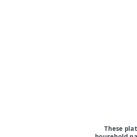
These pla
household na