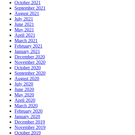
October 2021
September 2021
August 2021
July 2021
June 2021
May 2021
April 2021
March 2021
February 2021
January 2021
December 2020
November 2020
October 2020
September 2020
August 2020
July 2020
June 2020
May 2020
April 2020
March 2020
February 2020
January 2020
December 2019
November 2019
October 2019