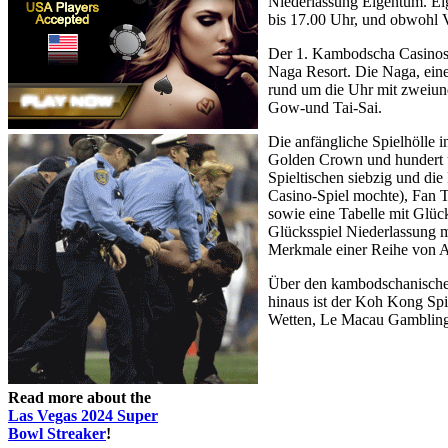
Niederlassung Eigentum. Eig
bis 17.00 Uhr, und obwohl V
Der 1. Kambodscha Casinos e
Naga Resort. Die Naga, eine
rund um die Uhr mit zweiund
Gow-und Tai-Sai.
Die anfängliche Spielhölle 
Golden Crown und hundert un
Spieltischen siebzig und die
Casino-Spiel mochte), Fan T
sowie eine Tabelle mit Glück
Glücksspiel Niederlassung m
Merkmale einer Reihe von A
Über den kambodschanischen 
hinaus ist der Koh Kong Spie
Wetten, Le Macau Gambling N
Read more about the
Las Vegas 2024 Super
Bowl Streaker
!