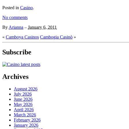
Posted in
Casino
.
No comments
By
Arianna
–
January 6, 2011
«
Camboya Casinos
Cambogia Casinò
»
Subscribe
Archives
August 2026
July 2026
June 2026
May 2026
April 2026
March 2026
February 2026
January 2026