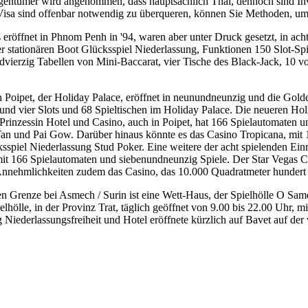
entümer wird angenommen, dass hauptsächlich Thai, dennoch sind Inves
isa sind offenbar notwendig zu überqueren, können Sie Methoden, um d
röffnet in Phnom Penh in '94, waren aber unter Druck gesetzt, in acht
r stationären Boot Glücksspiel Niederlassung, Funktionen 150 Slot-Spi
vierzig Tabellen von Mini-Baccarat, vier Tische des Black-Jack, 10 vo
in Poipet, der Holiday Palace, eröffnet in neunundneunzig und die Gold
d vier Slots und 68 Spieltischen im Holiday Palace. Die neueren Holi
 Prinzessin Hotel und Casino, auch in Poipet, hat 166 Spielautomaten un
an und Pai Gow. Darüber hinaus könnte es das Casino Tropicana, mit 
sspiel Niederlassung Stud Poker. Eine weitere der acht spielenden Einr
it 166 Spielautomaten und siebenundneunzig Spiele. Der Star Vegas Cas
nnehmlichkeiten zudem das Casino, das 10.000 Quadratmeter hundert dr
Grenze bei Asmech / Surin ist eine Wett-Haus, der Spielhölle O Same
lhölle, in der Provinz Trat, täglich geöffnet von 9.00 bis 22.00 Uhr, m
iederlassungsfreiheit und Hotel eröffnete kürzlich auf Bavet auf de