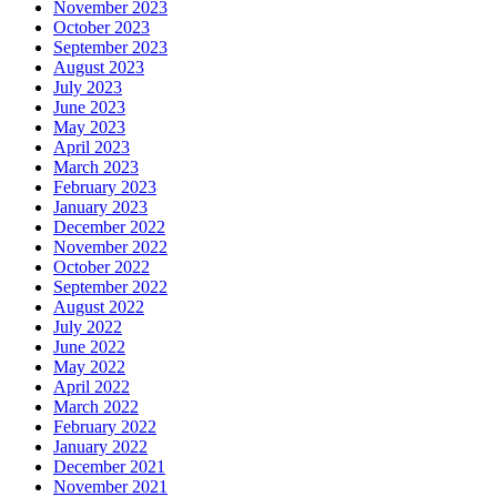
November 2023
October 2023
September 2023
August 2023
July 2023
June 2023
May 2023
April 2023
March 2023
February 2023
January 2023
December 2022
November 2022
October 2022
September 2022
August 2022
July 2022
June 2022
May 2022
April 2022
March 2022
February 2022
January 2022
December 2021
November 2021